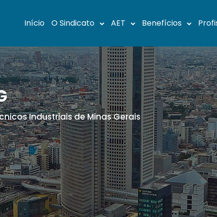
Início
O Sindicato
AET
Benefícios
Profi
G
cnicos Industriais de Minas Gerais