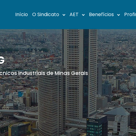
Início
O Sindicato
AET
Benefícios
Profi
G
cnicos Industriais de Minas Gerais